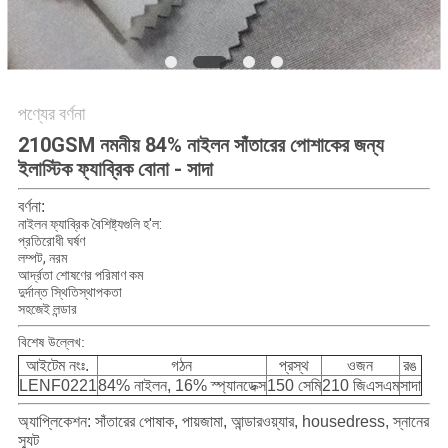
PRIVACY
POLICY
পণ্যের বর্ণনা
210GSM নমনীয় 84% নাইলন সাঁতারের পোশাকের জন্য
ইলাস্টিক ফ্যাব্রিক বোনা - সাদা
বর্ণনা:
নাইলন ফ্যাব্রিক বৈশিষ্ট্যগুলি হ'ল:
প্রতিরোধী ঘর্ষণ
লম্পট, নরম
আর্দ্রতা শোষণের পরিমাণ কম
দুর্দান্ত স্থিতিস্থাপকতা
সহজেই লন্ডার
বিশেষ উল্লেখ:
আইটেম নংঃ.
গঠন
প্রস্থ
ওজন
রঙ
LENF0221
84% নাইলন, 16% স্প্যানডেক্স
150 সেমি
210 জিএসএম
সাদা
অ্যাপ্লিকেশন: সাঁতারের পোষাক, পায়জামা, আন্ডারওয়্যার, housedress, স্নানের
স্যুট