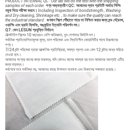
PRODUCT INTERNAL QC : Our lab will do the test with the shipping
samples of each order.
পণ্য অভ্যন্তরীণ QC: আমাদের ল্যাব প্রতিটি অর্ডার শিপিং
নমুনা দিয়ে পরীক্ষা করবে।
Including Inspection of bondstrength , Washing
and Dry cleaning, Shrinkage etc. , to make sure the quality can reach
the industrial standard .
গুণমান শিল্পে পৌঁছাতে পারে তা নিশ্চিত করার জন্য বন্ড স্ট্রেনথ,
ওয়াশিং এবং ড্রাই ক্লিনিং, সঙ্কুচিত ইত্যাদি পরিদর্শন সহ।
Q7: কেন LESUN প্রযুক্তি নির্বাচন:
টেক্সটাইল শিল্পের 10 বছরেরও বেশি অভিজ্ঞতা, খুব পেশাদার কিউসি দল।
সর্বাধিক প্রতিযোগিতামূলক মূল্য, ভাল পরিষেবা এবং স্থিতিশীল কোয়ালিটির সাথে উচ্চমানের
পণ্য।
7/24 ঘন্টা পরিষেবা দ্বারা তাত্ক্ষণিক প্রতিক্রিয়া, সমস্ত প্রশ্ন এবং মেল 12 ঘন্টার মধ্যে সরিয়ে
দেওয়া হবে।
আমাদের পণ্যের মানের জন্য দায়বদ্ধ, যদি কোনও মানের সমস্যা হয় তবে আমাদের অবশ্যই এটির
জন্য দায়বদ্ধ।
সর্বশেষে তবে সর্বনিম্ন নয়, আমাদের কাছে উপাদান গবেষণা এবং বিকাশের সক্ষমতা রয়েছে।