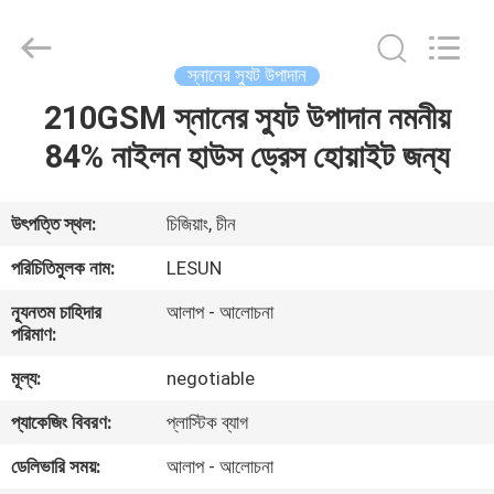
Haining
Lesun
Textile
Technology
CO.,LTD.
স্নানের স্যুট উপাদান
All
Rights
Reserved.
210GSM স্নানের স্যুট উপাদান নমনীয়
বাড়ি
84% নাইলন হাউস ড্রেস হোয়াইট জন্য
পণ্য
উৎপত্তি স্থল:
চিজিয়াং, চীন
আমাদের
পরিচিতিমুলক নাম:
LESUN
সম্পর্কে
ন্যূনতম চাহিদার
আলাপ - আলোচনা
পরিমাণ:
কারখানা
মূল্য:
negotiable
ভ্রমণ
প্যাকেজিং বিবরণ:
প্লাস্টিক ব্যাগ
ডেলিভারি সময়:
আলাপ - আলোচনা
মান