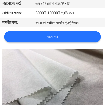
পরিশোধের শর্ত:
এল / সি চোখে পড়ে, টি / টি
নিয়ন্ত্রণ
যোগানের ক্ষমতা:
8000T-10000T প্রতি বছর
যোগাযোগ
লক্ষণীয় করা:
,
স্নানের স্যুট ফ্যাব্রিক
প্রসারিত সুইমসুট উপাদান
করুন
ভালো দাম
খবর
উদ্ধৃতির
জন্য
আবেদন
সাইট
ম্যাপ