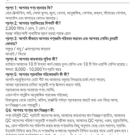
প্রশ্ন 1: আপনার পণ্য ব্যবহার কি?
হোম টেক্সটাইল, পর্দা, সোফা কুশন, জুতা, খেলনা, আনুষাঙ্গিক, পোশাক, কম্বল, সাঁতারের পোশাক,
অন্তর্বাস এবং কাপড়ের কোনও ব্যবহার।
প্রশ্ন 2: আপনার প্যাকিংয়ের বিশদটি কী?
2,000 মিটার / রোল, 1 রোল / বেল;
স্বচ্ছ শক্তিশালী প্লাস্টিক ব্যাগ দ্বারা প্যাক রোল
প্রশ্ন 3: আপনি কীভাবে আপনার পণ্যগুলি পরিবহন করবেন এবং আপনার লোডিং বন্দরটি
কোথায়?
সমুদ্র / বায়ু / এক্সপ্রেসের মাধ্যমে
সাংহাই / নিংবো
প্রশ্ন 4: আপনার কারখানার সুবিধা কী?
বর্তমানে আমাদের 10 টি উন্নত কার্ল মেয়ার বুনন মেশিন এবং 10 টি বিম ওয়ার্পিং মেশিন রয়েছে।
ক্ষমতা: 8,000 - 10,000 টন প্রতি বছর
প্রশ্ন 5: আপনার প্রাথমিক পরিষেবাগুলি কী কী?
আপনি প্রযুক্তিগত ডেটা শীট সহ আমাদের নমুনার নিখরচায় চার্জ পেতে পারেন;
আমরা গ্রাহকদের চাহিদা অনুযায়ী পণ্য উত্পাদন করতে পারি;
গ্রাহকদের জন্য অন্যান্য পণ্য সোর্সিং;
ওয়ান স্টপ গার্মেন্টস আনুষাঙ্গিক প্যাকেজ পরিষেবা;
বিমানবন্দর থেকে হোটেল, অফিস, ফ্যাক্টরি পর্যন্ত গ্রাহকদের বাছাই করা এবং ফিরে আসা;
গুণ নিয়ন্ত্রণ এবং গ্যারান্টি।
Q6: আপনার পণ্যের মান নিয়ন্ত্রণ কী:
পণ্য বহির্মুখী QC: প্রতিটি আদেশের জন্য, আমাদের কারখানার মান নিয়ন্ত্রণ ব্যতীত, আমাদের
QC আদেশের পরিমাণ অনুযায়ী পণ্যগুলি পরীক্ষা করবে, আমাদের QC প্রস্থ, ওজন, হ্যান্ডফিলিং,
রঙ, রোল পরিদর্শন সহ পরিদর্শন করার জন্য পণ্যগুলির কিছু অনুপাত বেছে নেবে স্থাপন, প্যাকিং
ইত্যাদি নিশ্চিত করে নিন যে পণ্যগুলির গুণমানের নমুনাগুলি নিশ্চিত হওয়ার সাথে একই রকম হবে।