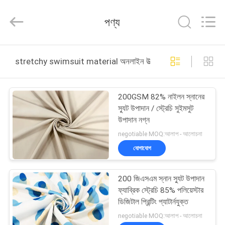
Haining
Lesun
Textile
পণ্য
Technology
CO.,LTD.
All
Rights
Reserved.
বাড়ি
stretchy swimsuit material অনলাইন উত্পাদন
পণ্য
200GSM 82% নাইলন স্নানের
স্যুট উপাদান / স্ট্রেচি সুইমসুট
আমাদের
উপাদান নগ্ন
সম্পর্কে
negotiable MOQ:আলাপ - আলোচনা
যোগাযোগ
কারখানা
200 জিএসএম স্নান স্যুট উপাদান
ভ্রমণ
ফ্যাব্রিক স্ট্রেচি 85% পলিয়েস্টার
ডিজিটাল প্রিন্টিং প্যাটার্নযুক্ত
মান
negotiable MOQ:আলাপ - আলোচনা