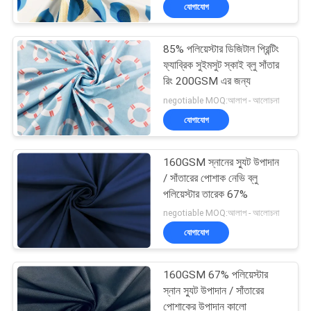
যোগাযোগ
নিয়ন্ত্রণ
85% পলিয়েস্টার ডিজিটাল প্রিন্টিং
যোগাযোগ
ফ্যাব্রিক সুইমসুট স্কাই ব্লু সাঁতার
করুন
রিং 200GSM এর জন্য
negotiable MOQ:আলাপ - আলোচনা
যোগাযোগ
খবর
160GSM স্নানের স্যুট উপাদান
উদ্ধৃতির
/ সাঁতারের পোশাক নেভি ব্লু
জন্য
পলিয়েস্টার তারেক 67%
negotiable MOQ:আলাপ - আলোচনা
আবেদন
যোগাযোগ
সাইট
160GSM 67% পলিয়েস্টার
ম্যাপ
স্নান স্যুট উপাদান / সাঁতারের
পোশাকের উপাদান কালো