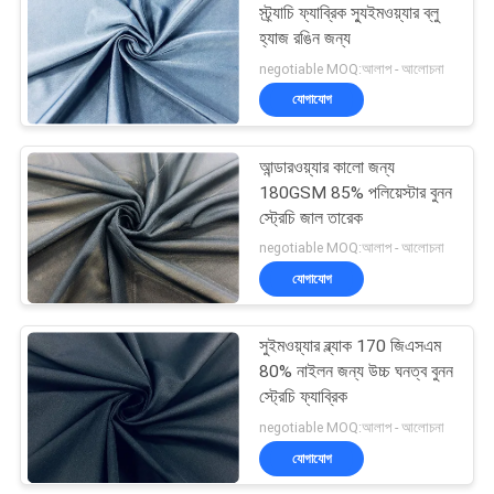
স্ট্র্যাচি ফ্যাব্রিক স্যুইমওয়্যার ব্লু
হ্যাজ রঙিন জন্য
negotiable MOQ:আলাপ - আলোচনা
যোগাযোগ
আন্ডারওয়্যার কালো জন্য
180GSM 85% পলিয়েস্টার বুনন
স্ট্রেচি জাল তারেক
negotiable MOQ:আলাপ - আলোচনা
যোগাযোগ
সুইমওয়্যার ব্ল্যাক 170 জিএসএম
80% নাইলন জন্য উচ্চ ঘনত্ব বুনন
স্ট্রেচি ফ্যাব্রিক
negotiable MOQ:আলাপ - আলোচনা
যোগাযোগ