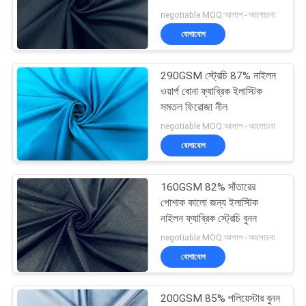
negotiable MOQ:আলাপ - আলোচনা
PRIVACY
যোগাযোগ
POLICY
290GSM স্ট্রেচি 87% নাইলন
ওয়ার্প বোনা ফ্যাব্রিক ইলাস্টিক
সমতল ফিরোজা নীল
negotiable MOQ:আলাপ - আলোচনা
যোগাযোগ
160GSM 82% সাঁতারের
পোশাক কালো জন্য ইলাস্টিক
নাইলন ফ্যাব্রিক স্ট্রেচি বুনন
negotiable MOQ:আলাপ - আলোচনা
যোগাযোগ
200GSM 85% পলিয়েস্টার বুনন