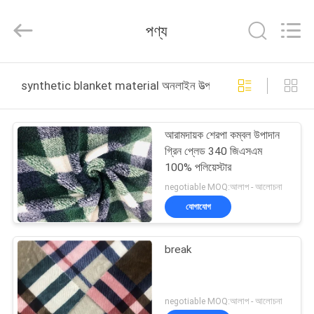
Haining
Lesun
Textile
পণ্য
Technology
CO.,LTD.
All
Rights
Reserved.
বাড়ি
synthetic blanket material অনলাইন উত্পাদন
পণ্য
আরামদায়ক শেরপা কম্বল উপাদান
গ্রিন প্লেড 340 জিএসএম
আমাদের
100% পলিয়েস্টার
সম্পর্কে
negotiable MOQ:আলাপ - আলোচনা
যোগাযোগ
কারখানা
break
ভ্রমণ
মান
negotiable MOQ:আলাপ - আলোচনা