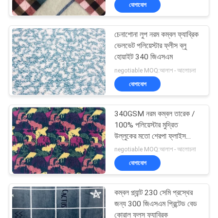
যোগাযোগ
নিয়ন্ত্রণ
চেনাশোনা লুপ নরম কম্বল ফ্যাব্রিক
যোগাযোগ
ভেলভেট পলিয়েস্টার ফ্লীস ব্লু
করুন
হোয়াইট 340 জিএসএম
negotiable MOQ:আলাপ - আলোচনা
যোগাযোগ
খবর
340GSM নরম কম্বল তারেক /
উদ্ধৃতির
100% পলিয়েস্টার মুদ্রিত
জন্য
উল্লুকের মতো শেরপা ফ্লাইস
ফ্যাব্রিক চিড়িয়াখানা
negotiable MOQ:আলাপ - আলোচনা
আবেদন
যোগাযোগ
সাইট
কম্বল প্ল্যান্ট 230 সেমি প্রস্থের
ম্যাপ
জন্য 300 জিএসএম প্রিন্টেড বেড
কোরাল ফ্লস ফ্যাব্রিক