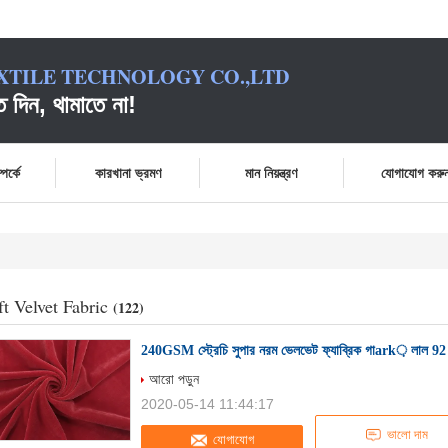
XTILE TECHNOLOGY CO.,LTD
দিন, থামাতে না!
পর্কে
কারখানা ভ্রমণ
মান নিয়ন্ত্রণ
যোগাযোগ করু
ft Velvet Fabric
(122)
240GSM স্ট্রেচি সুপার নরম ভেলভেট ফ্যাব্রিক গাark় লাল 92 পলি
আরো পড়ুন
2020-05-14 11:44:17
ভালো দাম
যোগাযোগ