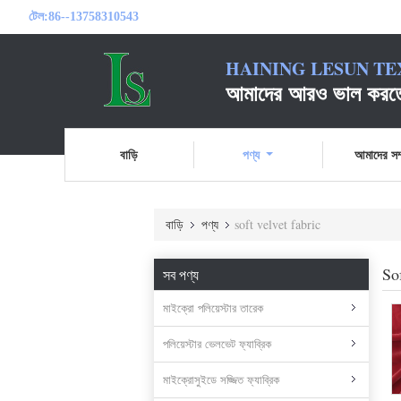
টেল:
86--13758310543
HAINING LESUN TE
আমাদের আরও ভাল করতে 
বাড়ি
পণ্য
আমাদের সম্
বাড়ি
পণ্য
soft velvet fabric
So
সব পণ্য
মাইক্রো পলিয়েস্টার তারেক
পলিয়েস্টার ভেলভেট ফ্যাব্রিক
মাইক্রোসুইডে সজ্জিত ফ্যাব্রিক