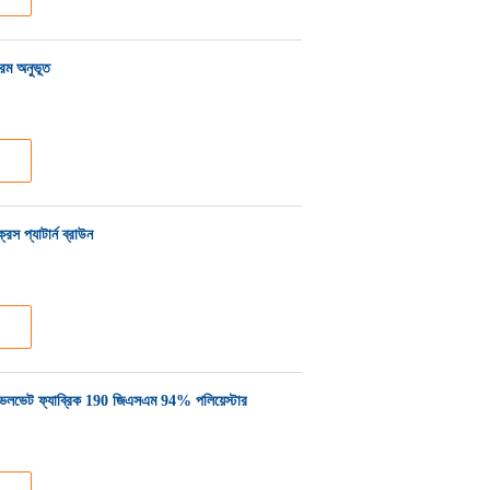
রম অনুভূত
 প্যাটার্ন ব্রাউন
ভেলভেট ফ্যাব্রিক 190 জিএসএম 94% পলিয়েস্টার