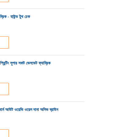
রিক - হাউন্ড টুথ চেক
রিন্টিং সুপার সফট ভেলভেট ফ্যাব্রিক
্ন আউট ওয়েভি ওয়েল দানা অলিভ ব্রাউন