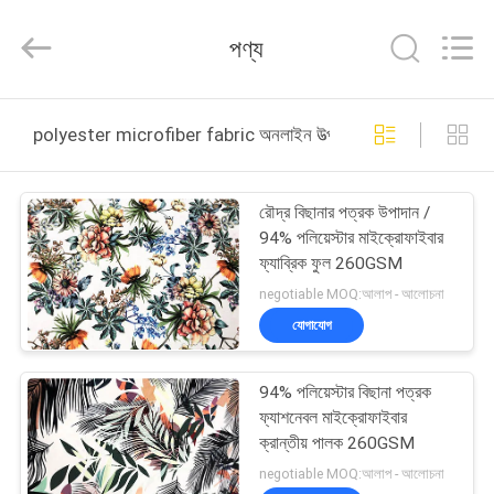
Haining
Lesun
Textile
পণ্য
Technology
CO.,LTD.
All
Rights
Reserved.
বাড়ি
polyester microfiber fabric অনলাইন উত্পাদন
পণ্য
রৌদ্র বিছানার পত্রক উপাদান /
94% পলিয়েস্টার মাইক্রোফাইবার
আমাদের
ফ্যাব্রিক ফুল 260GSM
সম্পর্কে
negotiable MOQ:আলাপ - আলোচনা
যোগাযোগ
কারখানা
94% পলিয়েস্টার বিছানা পত্রক
ভ্রমণ
ফ্যাশনেবল মাইক্রোফাইবার
ক্রান্তীয় পালক 260GSM
মান
negotiable MOQ:আলাপ - আলোচনা