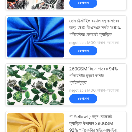
যোগাযোগ
নিয়ন্ত্রণ
হোম টেক্সটাইল রয়্যাল ব্লু কালারের
যোগাযোগ
জন্য 200 জিএসএম সফট 100%
করুন
পলিয়েস্টার ভেলভেট ফ্যাব্রিক
negotiable MOQ:আলাপ - আলোচনা
যোগাযোগ
খবর
260GSM বিছানা পত্রক 94%
উদ্ধৃতির
পলিয়েস্টার মুদ্রণ কাস্টম
জন্য
প্যাটার্নযুক্ত
negotiable MOQ:আলাপ - আলোচনা
আবেদন
যোগাযোগ
সাইট
গা Yellow় হলুদ ভেলভেট
ম্যাপ
ফ্যাব্রিক উপাদান 280GSM
92% পলিয়েস্টার মাইক্রোফাইবার