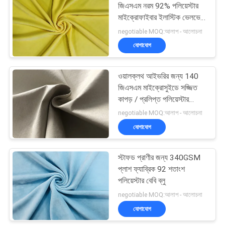
জিএসএম নরম 92% পলিয়েস্টার
মাইক্রোফাইবার ইলাস্টিক ভেলভেট
ফ্যাব্রিক
negotiable MOQ:আলাপ - আলোচনা
যোগাযোগ
ওয়ালক্লথ আইভরির জন্য 140
জিএসএম মাইক্রোসুইডে সজ্জিত
কাপড় / প্রলিপ্ত পলিয়েস্টার
ফ্যাব্রিক
negotiable MOQ:আলাপ - আলোচনা
যোগাযোগ
স্টাফড প্রাণীর জন্য 340GSM
প্লাশ ফ্যাব্রিক 92 শতাংশ
পলিয়েস্টার বেবি ব্লু
negotiable MOQ:আলাপ - আলোচনা
যোগাযোগ